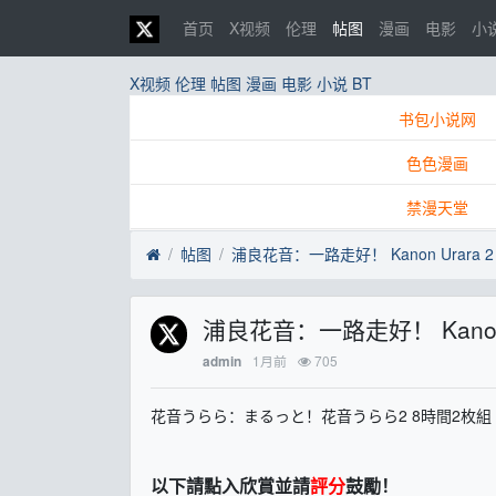
首页
X视频
伦理
帖图
漫画
电影
小
X视频
伦理
帖图
漫画
电影
小说
BT
书包小说网
色色漫画
禁漫天堂
帖图
浦良花音：一路走好！ Kanon Urara 
浦良花音：一路走好！ Kanon 
1月前
705
admin
花音うらら：まるっと！花音うらら2 8時間2枚組
以下請點入欣賞並請
評分
鼓勵！