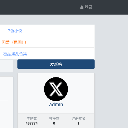
登录
7色小说
囚爱（民国H）
极品淫乱合集
发新帖
admin
主题数
帖子数
注册排名
487774
0
1