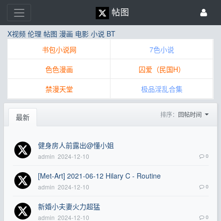
帖图
X视频
伦理
帖图
漫画
电影
小说
BT
书包小说网
7色小说
色色漫画
囚爱（民国H）
禁漫天堂
极品淫乱合集
排序：
回帖时间
最新
健身房人前露出@懂小姐
admin
2024-12-10
0
[Met-Art] 2021-06-12 Hilary C - Routine
admin
2024-12-10
0
新婚小夫妻火力超猛
admin
2024-12-10
0